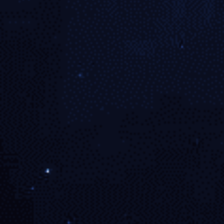
在现代足球中，门将的角色愈加重要，
2026-07-18
成都蓉城客场顽强逼平青岛海牛
在2023年中超联赛的一场焦点战役中
2026-07-16
雷诺全场表现出色砍下32分9板
在最近的一场篮球比赛中，雷诺的表现
2026-06-03
hth网页版登录
hth网页版登录官方网站提供综合娱乐
徐