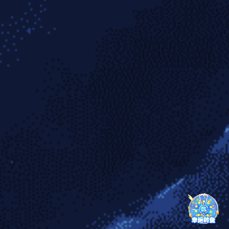
带领切尔西走出泥潭，实现复
和敏锐的场上判断而著称。阿
士气低落的切尔西来说，无疑
同联赛有着深入了解。伊劳拉
这样的风格符合当今足球发展
方向，以决定最适合的新任主