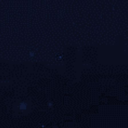
尤其是在比赛关键时刻，他们的表现...
双
，成都蓉城客场顽强逼平青岛海牛...
克
令人瞩目，他全场砍下32分9个篮...
联系我们
快速导航
州市云龙区和平路66号彭城广场
App下载