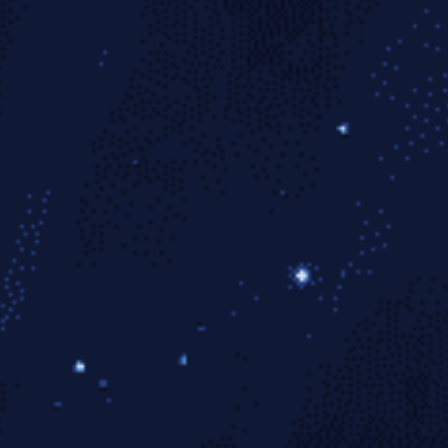
阿隆索与伊劳拉作为热门人选，自然引起了广泛关注。他们能否
劳拉的执教风格
于比赛有着深刻理解。他执教生涯虽短，但以其独特的战术思维
针对性布阵，并能够有效地调动球员们的积极性，这对于现阶段
具有丰富经验且战术灵活性的教练。他曾在多个国家执教，对不
，他擅长塑造坚固防线，同时又能充分发挥进攻球员的创造力，
队伍所需。
切尔西管理层面临选择难题，他们需要权衡球队现状与未来发展
影响到球队后续的发展轨迹。
舆论压力