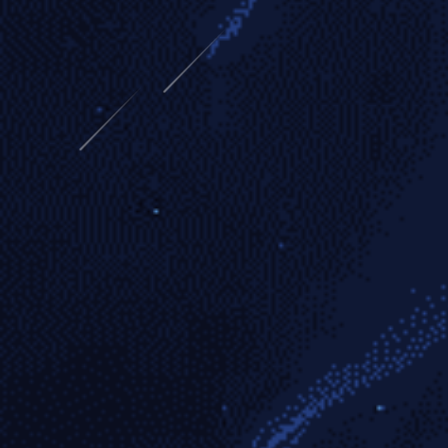
因此，在这种复杂局势下，
兴，是外界热议的话题。
2、阿隆索与伊
阿隆索作为前职业球员，对
隆索善于根据对手特点进行
是一个积极信号。
相较之下，伊劳拉则是一位
注重整体防守与反击相结合
的趋势，也适合目前切尔西
两位候选人的不同风格使得
帅人选。而这些考量将直接
3、外界评价与