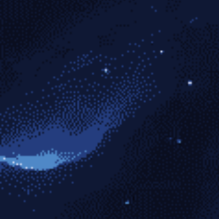
升全队士气。在这个过程中
总之，无论最终结果如何，
时期，该俱乐部也有机会迎
战，实现自我价值与俱乐部
总结：
综上所述，目前切尔西足球
种情况下，两人的执教风格
豪门在未来几年的发展轨迹
因此，对新任主帅而言，不
任，都能带领这支传统豪门
分享到：