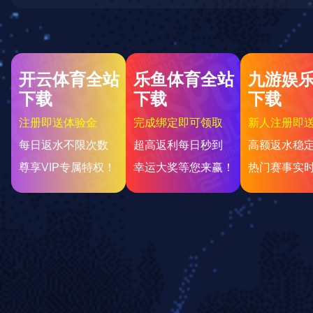
首页
体育热点
正
切尔西足球俱乐部目前的帅
更换已成为不可避免的话题
悬念。在这篇文章中，我们
外界对他们的评价以及未来
1、切尔西当前
近年来，切尔西在英超联赛
新审视教练团队，从而引发
赛中的排名及未来发展。
另外，球队内部也面临着诸
背景下，新任主帅需要具备