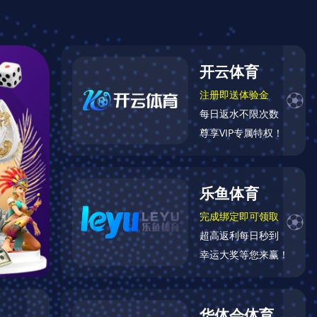
App
公司
体育
注册入口
简介
热点
看更便捷
端支持、高清视频、 实时比