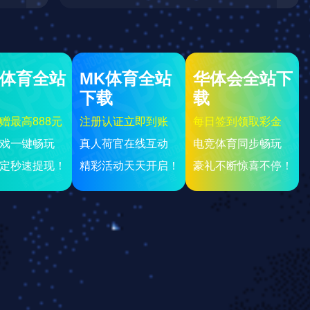
。文章首先简要介绍了两位球
何影响他们的表现，以及在比
，更是对整个球队、粉丝和职
质。
马作为一名身高超过2.2米的
胁，同时也能够拉开空间进行
内线，还能有效地参与外线进
，他们逐渐发展出一种既互相
各自球队的重要核心，也因此