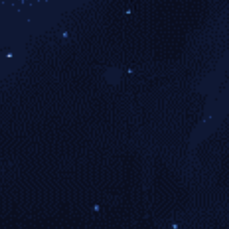
分享到：
上一篇
梅洛强调内马尔在世界杯名单中
你可能感兴趣的内容
基翁批评切尔西老板过度干预球
在近年来的足球界，切尔西俱乐部的管