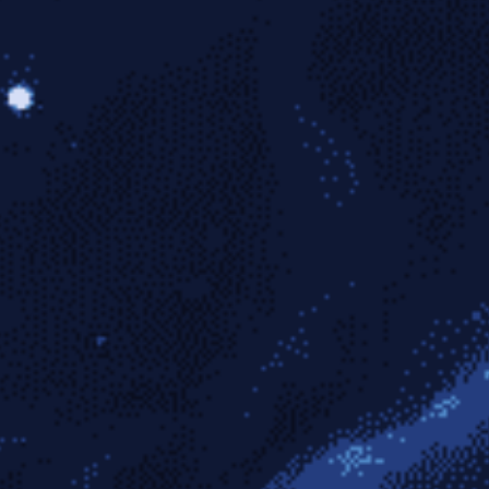
表现提升
切特之间存在着一种独特且强烈的竞争心理，这种心理促进了两
力以赴，因为胜利不仅关乎球队，也代表着自己在联盟中的位置
自己的舞台。
现总能达到巅峰状态。有时候，即便是在整体表现平平时，他们
夺每一个得分机会。正因如此，我们经常能看到精彩绝伦甚至超
力也可能成为双刃剑。一方面，它推动了个人成长；另一方面，
。因此，在享受这份刺激同时，两位年轻球员还需学会如何管理
媒体影响