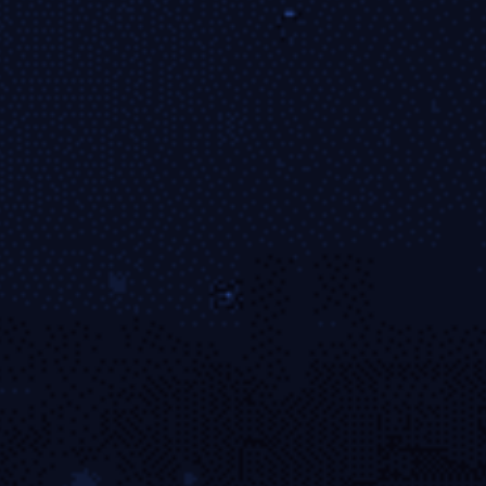
球
机遇，主帅展现出极大的信心，期...
含一
球队对其未来发展的重视与信任...
局
关键的十字路口。双方在谈判...