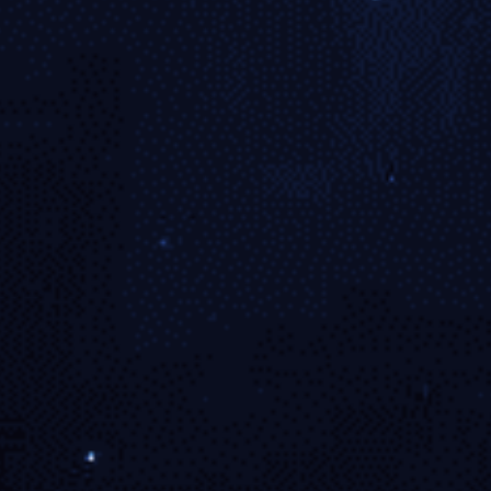
2026-07-07
南非主帅信心满满期待创造历史
南非足球队在新的赛季中迎来了全新的
2026-07-25
霍兰德与曼联续约至2028年并
在足球界，球员的合同续约往往意味着
2026-06-16
活塞与杜伦薪资谈判或将陷入僵
活塞与杜伦之间的薪资谈判正处于一个
2026-06-08