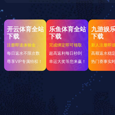
首页
体育热点
正
本文将围绕乔·约翰逊对文班
员的背景及其在篮球界的地
赛中展现出来的情感和意图
业生涯的重要影响。通过这
1、文班亚马与
文班亚马和切特都是当今NB
大前锋，以其出色的投篮能
外线投射。而切特则以其全
攻。
两人在青少年时期便已经多
尊重又相互竞争的关系，这种