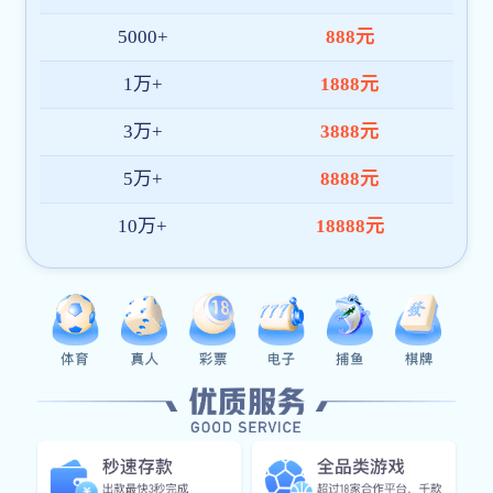
洛特所执教的球队也不例外，必须在这样的环境中寻求突
破。在这种情况下，任何小失误都可能导致球队战绩下滑，
从而引发外界对教练能力和战术安排的不满。
此外，近年来媒体对运动员和教练员表现的关注度越来越
高，各种分析和评论充斥着网络与电视。这使得每场比赛都
成为了舆论聚焦点，而斯洛特若无法带领球队取得理想成
绩，自然难逃被批评之命运。
因此，在这样一个高压环境下，斯洛特不仅要应对来自外界
的质疑，还需保持团队内部士气。如果不能及时扭转局势，
他将面临更大的施压，这无疑为他的留任增添了更多不确定
因素。
2、俱乐部管理层期望高
俱乐部管理层对于教练员绩效评估通常以结果为导向。尽管