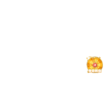
现代足球已经不仅仅是胜负那么简单，对于很多球迷而言，
他们希望看到的是一支具有竞争力且富有魅力的球队。过
去，人们往往只关注结果，而如今，则更加注重过程与表
现。这种变化无形中加大了教练工作的复杂性，也让他们必
须适应新的需求。
如果一支球队表现平庸，即便没有明显输掉比赛，也可能遭
到球迷的不满。而这一点恰恰是斯洛特需要面对的一道难
题。他需要设计出既具观赏性又有效果的方法，以满足不同
群体对于足球美学和竞技性的双重追求。
同样地，在社交媒体时代，无数声音汇集于此，让每位球迷
都参与到评价过程中。因此，一旦出现问题，各类言论都会
迅速传播，这给教练造成了额外压力。对此，只有通过赢得
关键比赛来恢复信心，并赢回球迷支持，从而为自己创造更
好的工作环境。