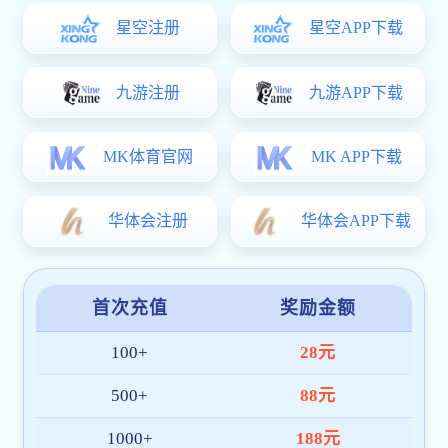
首页
体育热点
正文
在最近的一场比赛中，费城76人队的前锋乌布雷不幸遭遇了
左肘韧带扭伤，这一伤势预计将使他缺席两周以上的比赛。
作为球队的重要成员，乌布雷的受伤对76人的整体战斗力产
生了不可忽视的影响。本文将从四个方面详细分析乌布雷的
受伤情况，包括他的个人表现、对球队的影响、未来康复计
划以及球队可能采取的应对措施。这些内容不仅为球迷提供
了全面的信息，也帮助大家更好地理解体育运动中的意外风
险和其后果。
1、乌布雷的个人表现分析
在本赛季开始以来，乌布雷展现出了非常出色的竞技状态，
他不仅在进攻端贡献颇丰，还在防守中发挥了重要作用。在
面对强敌时，他往往能够通过个人能力为球队打开局面。他