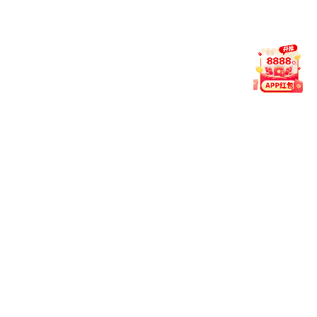
标以保持竞争意识。此外，可以邀请心理辅导师协助提升队
友们应对逆境时所需的心态，以保持最佳竞技状态。
总结：
综上所述，本次乌布雷因左肘韧带扭伤缺席两周以上，将给
费城76人队带来多方面挑战。从个人表现到球队整体战力，
再到康复计划及应对措施，都体现出体育竞技的不确定性以
及团队合作的重要性。而管理好这些问题，则是每支球队成
功与否的重要因素之一。
未来，希望乌布雷能够顺利恢复健康，并重返赛场。同时，
也希望76人在困难时期能够团结一致，共同迎接即将到来的
挑战，实现赛季目标。不论面对怎样的不如意，只要团结奋
进，就一定能找到解决之道，为追求胜利不断努力！